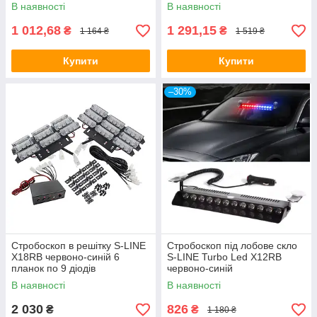
(Спецсигнал красно-синий)
В наявності
В наявності
45см
1 012,68
1 291,15
₴
₴
1 164 ₴
1 519 ₴
Купити
Купити
–30%
Стробоскоп в решітку S-LINE
Стробоскоп під лобове скло
X18RB червоно-синій 6
S-LINE Turbo Led X12RB
планок по 9 діодів
червоно-синій
В наявності
В наявності
2 030
826
₴
₴
1 180 ₴