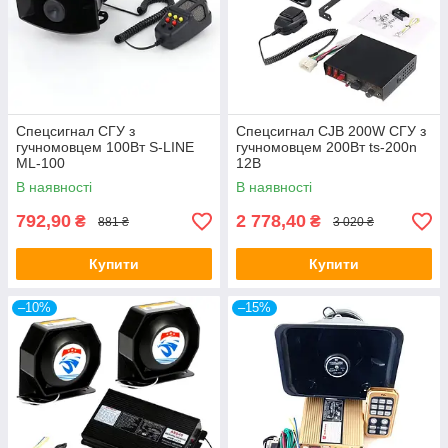
Спецсигнал СГУ з
Спецсигнал CJB 200W СГУ з
гучномовцем 100Вт S-LINE
гучномовцем 200Вт ts-200n
ML-100
12В
В наявності
В наявності
792,90
2 778,40
₴
₴
881 ₴
3 020 ₴
Купити
Купити
–10%
–15%