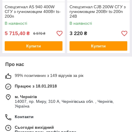
Спецсигнал AS 940 400W
Спецсигнал CJB 200W СГУ з
СГУ з гучномовцем 400Вт ts-
гучномовцем 200Вт ts-200n
200n
24В
В наявності
В наявності
5 715,40
3 220
₴
₴
6 970 ₴
Купити
Купити
Про нас
99% позитивних з 149 відгуків за рік
Працює з 18.01.2018
м. Чернігів
14007, пр. Миру, 310 А, Чернігівська обл. , Чернігів,
Україна
Контакти
Сьогодні вихідний