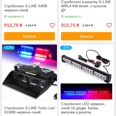
Стробоскоп в решітку G-LINE
Стробоскоп S-LINE X4RB
WRL4-6W білий, з пультом
червоно-синій
ДУ
В наявності
В наявності
912,75
912,75
₴
₴
1 217 ₴
1 217 ₴
Купити
Купити
–13%
–15%
Стробоскоп LED червоно-
Стробоскоп S-LINE Turbo Led
синій 16 діодів. Балка-
X16RB червоно-синій
мигалка в решітку