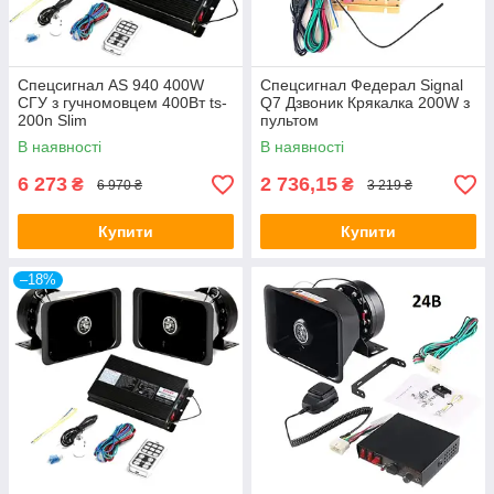
Спецсигнал AS 940 400W
Спецсигнал Федерал Signal
СГУ з гучномовцем 400Вт ts-
Q7 Дзвоник Крякалка 200W з
200n Slim
пультом
В наявності
В наявності
6 273
2 736,15
₴
₴
6 970 ₴
3 219 ₴
Купити
Купити
–18%