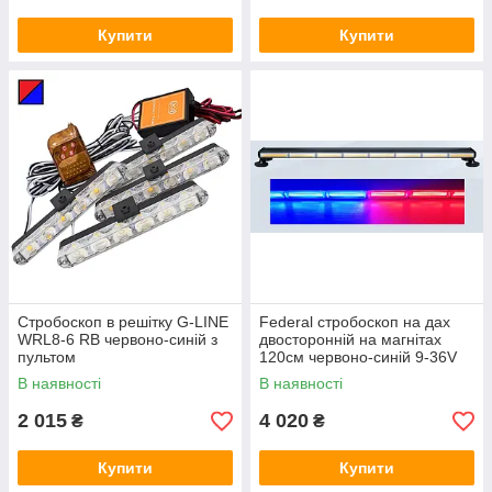
Купити
Купити
Стробоскоп в решітку G-LINE
Federal стробоскоп на дах
WRL8-6 RB червоно-синій з
двосторонній на магнітах
пультом
120см червоно-синій 9-36V
0.9мм
В наявності
В наявності
2 015
4 020
₴
₴
Купити
Купити