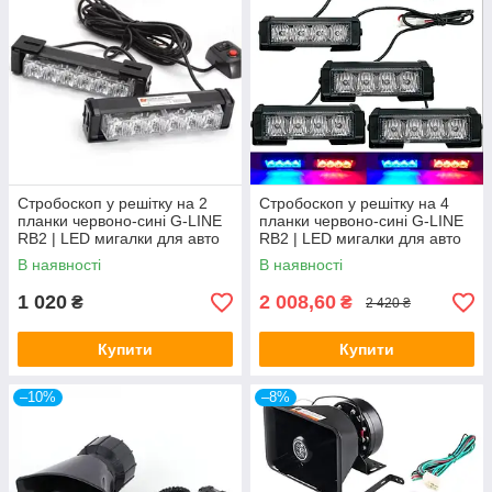
Стробоскоп у решітку на 2
Стробоскоп у решітку на 4
планки червоно-сині G-LINE
планки червоно-сині G-LINE
RB2 | LED мигалки для авто
RB2 | LED мигалки для авто
12В
12В
В наявності
В наявності
1 020
2 008,60
₴
₴
2 420 ₴
Купити
Купити
–10%
–8%