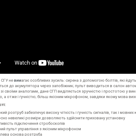
 СГУ не
вим
агає особливих зусиль: сирена з допомогою болтів, які йдуть
ься до акумулятора через запобіжник; пульт виводиться в салон автомо
зі своїми аналогами, дане СГП виділяється зручністю і простотою у в
, а отже і гучністю; більш якісним мікрофоном, завдяки якому мова вихо
ті:
ий розтруб забезпечує високу чіткість і гучність сигналів, так і мовних
осно невеликі розміри дозволяють здійснити приховану установку
ивість підключення стробоскопів
ний пульт управління з якісним мікрофоном
лева основа розтруба