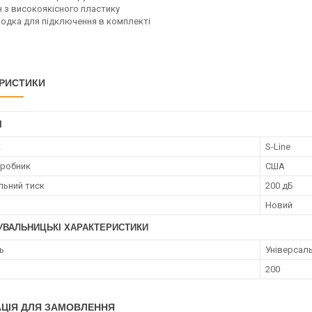
н з високоякісного пластику
одка для підключення в комплекті
РИСТИКИ
І
к
S-Line
иробник
США
ьний тиск
200 дБ
Новий
УВАЛЬНИЦЬКІ ХАРАКТЕРИСТИКИ
ь
Універсаль
200
ЦІЯ ДЛЯ ЗАМОВЛЕННЯ