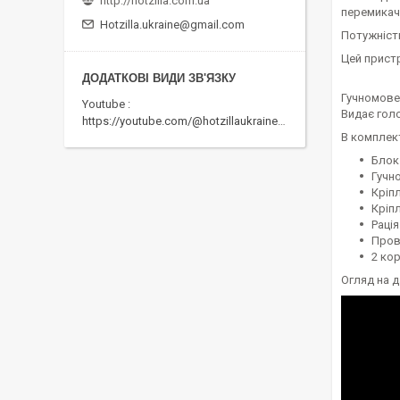
http://hotzilla.com.ua
перемикач
Hotzilla.ukraine@gmail.com
Потужніст
Цей пристр
Гучномовец
Youtube
Видає голо
https://youtube.com/@hotzillaukraine818
В комплек
Блок
Гучн
Кріп
Кріпл
Рація
Пров
2 ко
Огляд на 