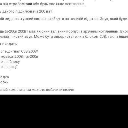
а під
стробоскопи
або будь-яке інше освітлення.
ь даного підсилювача 200 ват.
ій видає потужний сигнал, який чути на великій відстані. Звук, який бу
ь ts-200n 200Вт має якісний залізний корпус із зручним кріпленням. Ви
сний і чистий звук. Може бути використане як з блоком CJB, так і з інш
т входить:
 спецсигнал CJB 200W
омовець 200Вт ts-200n
лення блоку
ення рації
одка
робки
даний комплект ви можете побачити нижче