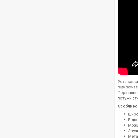
Установка
підключаєт
Порівняно 
потужністю
Особливос
Широк
Відн
Можл
Зруч
Мета