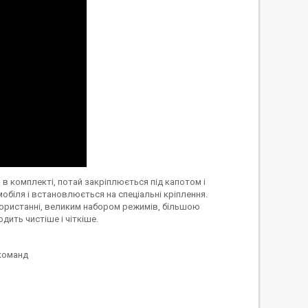
 в комплекті, потай закріплюється під капотом і
біля і встановлюється на спеціальні кріплення.
икористанні, великим набором режимів, більшою
дить чистіше і чіткіше.
 команд