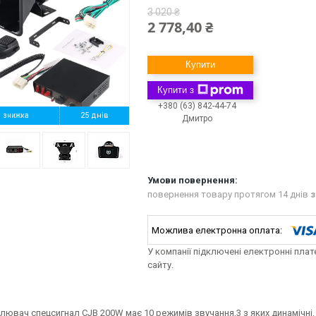
3 020 ₴
2 778,40 ₴
Купити
Купити з
+380 (63) 842-44-74
%
25 днів
Дмитро
повернення товару протягом 14 днів
з
У компанії підключені електронні пла
сайту.
лювач спецсигнал CJB 200W має 10 режимів звучання,3 з яких динамічні