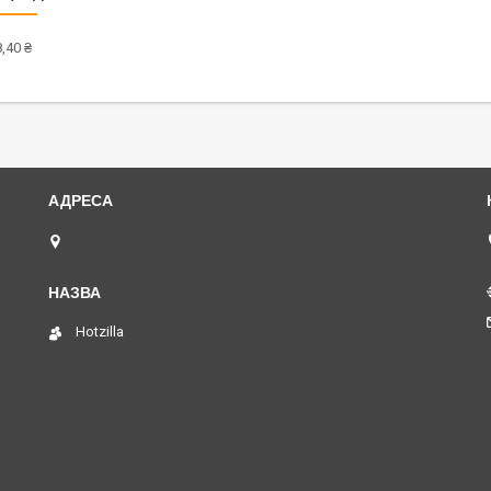
,40 ₴
14007, пр. Миру, 310 А, Чернігівська обл., Чернігів,
Україна
Hotzilla