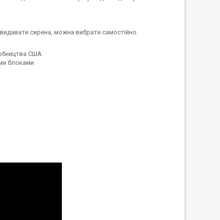
де видавати сирена, можна вибрати самостійно.
робництва США.
ими блоками.