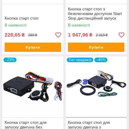
Кнопка старт стоп з
безключовим доступом Start
Кнопка старт стоп
Stop дистанційний запуск
управління ЦЗ та багажником
В наявності
В наявності
228,65
1 947,96
₴
₴
269 ₴
2 319 ₴
Купити
Купити
–23%
Топ продажів
–45%
Кнопка старт стоп для
Кнопка старт стоп для
запуску двигуна без
запуску двигуна з