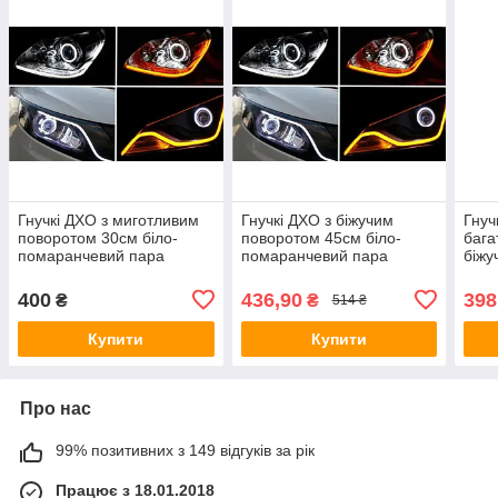
Гнучкі ДХО з миготливим
Гнучкі ДХО з біжучим
Гнуч
поворотом 30см біло-
поворотом 45см біло-
бага
помаранчевий пара
помаранчевий пара
біжу
керу
400
436,90
398
₴
₴
514 ₴
Купити
Купити
Про нас
99% позитивних з 149 відгуків за рік
Працює з 18.01.2018