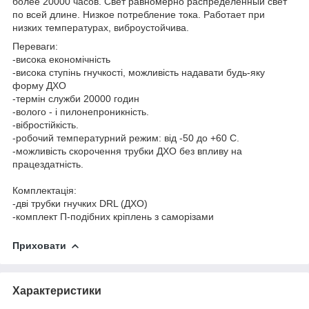
более 20000 часов. Свет равномерно распределенный свет
по всей длине. Низкое потребление тока. Работает при
низких температурах, виброустойчива.
Переваги:
-висока економічність
-висока ступінь гнучкості, можливість надавати будь-яку
форму ДХО
-термін служби 20000 годин
-волого - і пилонепроникність.
-вібростійкість.
-робочий температурний режим: від -50 до +60 С.
-можливість скорочення трубки ДХО без впливу на
працездатність.
Комплектація:
-дві трубки гнучких DRL (ДХО)
-комплект П-подібних кріплень з саморізами
Приховати
Характеристики