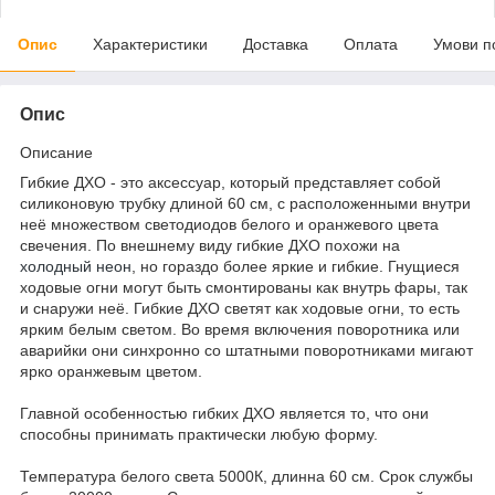
Опис
Характеристики
Доставка
Оплата
Умови п
Опис
Описание
Гибкие ДХО - это аксессуар, который представляет собой
силиконовую трубку длиной 60 см, с расположенными внутри
неё множеством светодиодов белого и оранжевого цвета
свечения. По внешнему виду гибкие ДХО похожи на
холодный неон
, но гораздо более яркие и гибкие. Гнущиеся
ходовые огни могут быть смонтированы как внутрь фары, так
и снаружи неё. Гибкие ДХО светят как ходовые огни, то есть
ярким белым светом. Во время включения поворотника или
аварийки они синхронно со штатными поворотниками мигают
ярко оранжевым цветом.
Главной особенностью гибких ДХО является то, что они
способны принимать практически любую форму.
Температура белого света 5000К, длинна 60 см. Срок службы