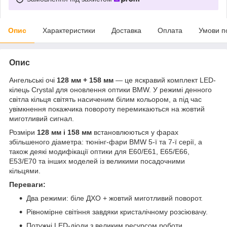
Опис
Характеристики
Доставка
Оплата
Умови п
Опис
Ангельські очі
128 мм + 158 мм
— це яскравий комплект LED-
кілець Crystal для оновлення оптики BMW. У режимі денного
світла кільця світять насиченим білим кольором, а під час
увімкнення покажчика повороту перемикаються на жовтий
миготливий сигнал.
Розміри
128 мм і 158 мм
встановлюються у фарах
збільшеного діаметра: тюнінг-фари BMW 5-ї та 7-ї серії, а
також деякі модифікації оптики для E60/E61, E65/E66,
E53/E70 та інших моделей із великими посадочними
кільцями.
Переваги:
Два режими: біле ДХО + жовтий миготливий поворот.
Рівномірне світіння завдяки кристалічному розсіювачу.
Потужні LED-діоди з великим ресурсом роботи.