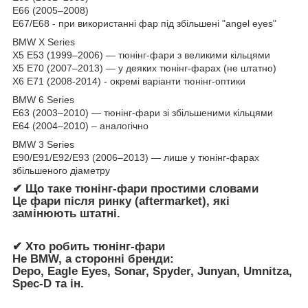
E66 (2005–2008)
E67/E68 - при використанні фар під збільшені "angel eyes"
BMW X Series
X5 E53 (1999–2006) — тюнінг-фари з великими кільцями
X5 E70 (2007–2013) — у деяких тюнінг-фарах (не штатно)
X6 E71 (2008-2014) - окремі варіанти тюнінг-оптики
BMW 6 Series
E63 (2003–2010) — тюнінг-фари зі збільшеними кільцями
E64 (2004–2010) – аналогічно
BMW 3 Series
E90/E91/E92/E93 (2006–2013) — лише у тюнінг-фарах
збільшеного діаметру
✔ Що таке тюнінг-фари простими словами
Це фари після ринку (aftermarket), які
замінюють штатні.
✔ Хто робить тюнінг-фари
Не BMW, а сторонні бренди:
Depo, Eagle Eyes, Sonar, Spyder, Junyan, Umnitza,
Spec-D та ін.