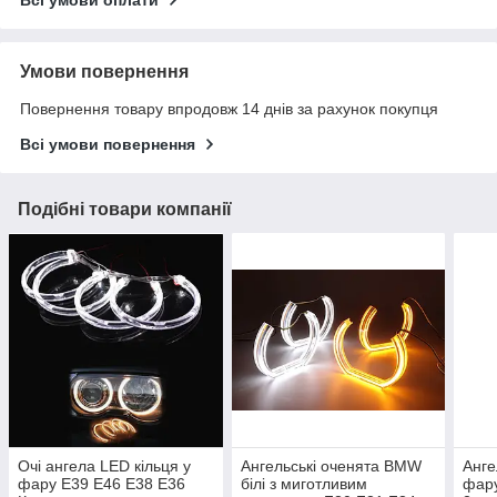
Всі умови оплати
Умови повернення
Повернення товару впродовж 14 днів за рахунок покупця
Всі умови повернення
Подібні товари компанії
Очі ангела LED кільця у
Ангельські оченята BMW
Анге
фару E39 E46 E38 E36
білі з миготливим
фар