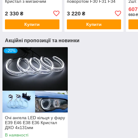
Кристал з мигаючим
поворотом F30 F31 F34
2шт.
поворотом ДХО 4x131мм
(premium) 120 128мм
607
2 330
3 220
₴
₴
660 
Купити
Купити
Акційні пропозиції та новинки
–20%
Очі ангела LED кільця у фару
E39 E46 E38 E36 Кристал
ДХО 4x131мм
В наявності