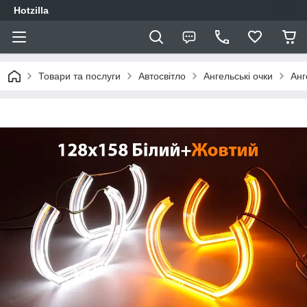
Hotzilla
Товари та послуги
Автосвітло
Ангельські очки
Анг