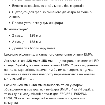
Висока яскравість та стабільність без мерехтіння.
Підходить для фар збільшеного діаметра та тюнінг-
оптики.
Проста установка у сумісні фари.
Комплектація:
2 кільця — 128 мм
2 кільця — 158 мм
Драйвери / блоки керування
Ідеальне рішення для стильного оновлення оптики BMW.
Ангельські очі
128 мм + 158 мм
— це яскравий комплект LED-
кілець Crystal для оновлення оптики BMW. У режимі денного
світла кільця світять насиченим білим кольором, а під час
увімкнення покажчика повороту перемикаються на жовтий
миготливий сигнал.
Розміри
128 мм і 158 мм
встановлюються у фарах
збільшеного діаметра: тюнінг-фари BMW 5-ї та 7-ї серії, а
також деякі модифікації оптики для E60/E61, E65/E66,
E53/E70 та інших моделей із великими посадочними
кільцями.