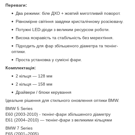
Переваги:
Два режими: біле ДХО + жовтий миготливий поворот.
Рівномірне світіння завдяки кристалічному розсіювачу.
Потужні LED-діоди з великим ресурсом роботи.
Висока яскравість та стабільність без мерехтіння.
Підходить для фар збільшеного діаметра та тюнінг-
оптики.
Проста установка у сумісні фари.
Комплектація:
2 кільця — 128 мм
2 кільця — 158 мм
Драйвери / блоки керування
Ідеальне рішення для стильного оновлення оптики BMW.
BMW 5 Series
E60 (2003-2010) - тюнінг-фари збільшеного діаметру
E61 (2004–2010) — тюнінг-фари з великими кільцями
BMW 7 Series
E65 (2001–2005)