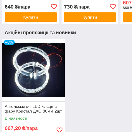
607
640
730
₴/пара
₴/пара
660 
Купити
Купити
Акційні пропозиції та новинки
–8%
Ангельські очі LED кільця в
фару Кристал ДХО 80мм 2шт.
В наявності
607,20
₴/пара