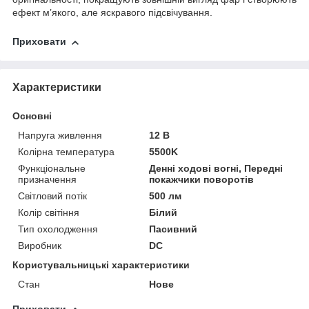
ефект м’якого, але яскравого підсвічування.
Приховати
Характеристики
Основні
Напруга живлення
12 В
Колірна температура
5500K
Функціональне
Денні ходові вогні, Передні
призначення
покажчики поворотів
Світловий потік
500 лм
Колір світіння
Білий
Тип охолодження
Пасивний
Виробник
DC
Користувальницькі характеристики
Стан
Нове
Приховати