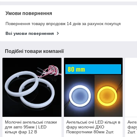
Умови повернення
Повернення товару впродовж 14 днів за рахунок покупця
Всі умови повернення
Подібні товари компанії
Молочні ангельські глазки
Ангельські очі LED кільця в
Анге
для авто 95мм | LED
фару молочні ДХО
фар
кільця фар 12 В
Поворотники 80мм 2шт.
2шт.