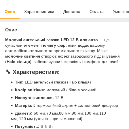
Опис
Характеристики
Доставка
Оплата
Умови п
Опис
Молочні ангельські глазки LED 12 В для авто
— це
сучасний елемент
тюнінгу фар
, який додає вашому
автомобілю стильного та преміального вигляду. М’яке
молочне світіння
створює ефект заводського підсвічування
(
Halo кільця
), забезпечуючи яскравість і комфорт для очей.
🔧 Характеристики:
Тип:
LED ангельські глазки (Halo кільця)
Колір світіння:
молочний / біло-молочний
Напруга живлення:
12 В
Матеріал:
термостійкий акрил + силіконовий дифузор
Діаметр:
60 мм,70 мм,80 мм,90 мм,100 мм,110
мм, 120 мм (уточніть при замовленні)
Потужність:
6–8 Вт