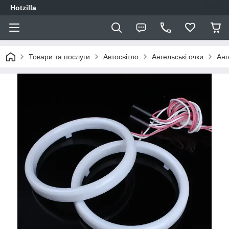
Hotzilla
Товари та послуги
Автосвітло
Ангельські очки
Анг