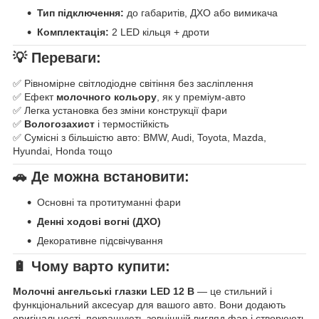
Тип підключення:
до габаритів, ДХО або вимикача
Комплектація:
2 LED кільця + дроти
💡 Переваги:
✅ Рівномірне світлодіодне світіння без засліплення
✅ Ефект
молочного кольору
, як у преміум-авто
✅ Легка установка без зміни конструкції фари
✅
Вологозахист
і термостійкість
✅ Сумісні з більшістю авто: BMW, Audi, Toyota, Mazda,
Hyundai, Honda тощо
🚗 Де можна встановити:
Основні та протитуманні фари
Денні ходові вогні (ДХО)
Декоративне підсвічування
🔋 Чому варто купити:
Молочні ангельські глазки LED 12 В
— це стильний і
функціональний аксесуар для вашого авто. Вони додають
оригінальності, покращують зовнішній вигляд фар і створюють