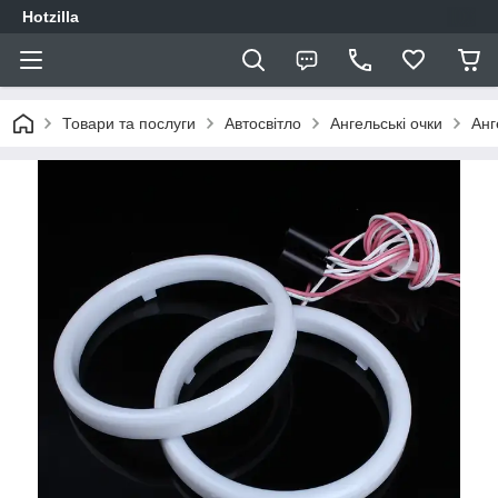
Hotzilla
Товари та послуги
Автосвітло
Ангельські очки
Анг