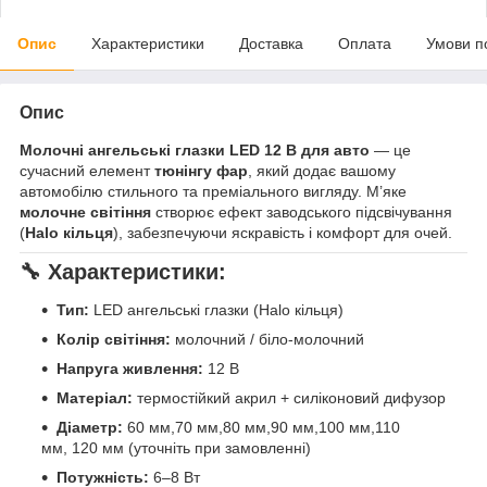
Опис
Характеристики
Доставка
Оплата
Умови п
Опис
Молочні ангельські глазки LED 12 В для авто
— це
сучасний елемент
тюнінгу фар
, який додає вашому
автомобілю стильного та преміального вигляду. М’яке
молочне світіння
створює ефект заводського підсвічування
(
Halo кільця
), забезпечуючи яскравість і комфорт для очей.
🔧 Характеристики:
Тип:
LED ангельські глазки (Halo кільця)
Колір світіння:
молочний / біло-молочний
Напруга живлення:
12 В
Матеріал:
термостійкий акрил + силіконовий дифузор
Діаметр:
60 мм,70 мм,80 мм,90 мм,100 мм,110
мм, 120 мм (уточніть при замовленні)
Потужність:
6–8 Вт