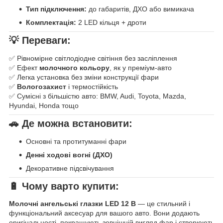
Тип підключення:
до габаритів, ДХО або вимикача
Комплектація:
2 LED кільця + дроти
💡 Переваги:
✅ Рівномірне світлодіодне світіння без засліплення
✅ Ефект
молочного кольору
, як у преміум-авто
✅ Легка установка без зміни конструкції фари
✅
Вологозахист
і термостійкість
✅ Сумісні з більшістю авто: BMW, Audi, Toyota, Mazda,
Hyundai, Honda тощо
🚗 Де можна встановити:
Основні та протитуманні фари
Денні ходові вогні (ДХО)
Декоративне підсвічування
🔋 Чому варто купити:
Молочні ангельські глазки LED 12 В
— це стильний і
функціональний аксесуар для вашого авто. Вони додають
оригінальності, покращують зовнішній вигляд фар і створюють