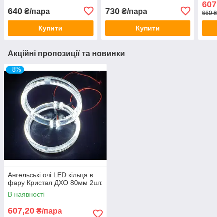
607
640
730
₴/пара
₴/пара
660 
Купити
Купити
Акційні пропозиції та новинки
–8%
Ангельські очі LED кільця в
фару Кристал ДХО 80мм 2шт.
В наявності
607,20
₴/пара