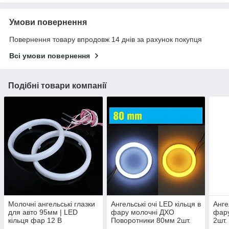
Умови повернення
Повернення товару впродовж 14 днів за рахунок покупця
Всі умови повернення
Подібні товари компанії
Молочні ангельські глазки
Ангельські очі LED кільця в
Анге
для авто 95мм | LED
фару молочні ДХО
фар
кільця фар 12 В
Поворотники 80мм 2шт.
2шт.