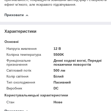
ефект м’якого, але яскравого підсвічування.
Приховати
Характеристики
Основні
Напруга живлення
12 В
Колірна температура
5500K
Функціональне
Денні ходові вогні, Передні
призначення
покажчики поворотів
Світловий потік
500 лм
Колір світіння
Білий
Тип охолодження
Пасивний
Виробник
DC
Користувальницькі характеристики
Стан
Нове
Приховати