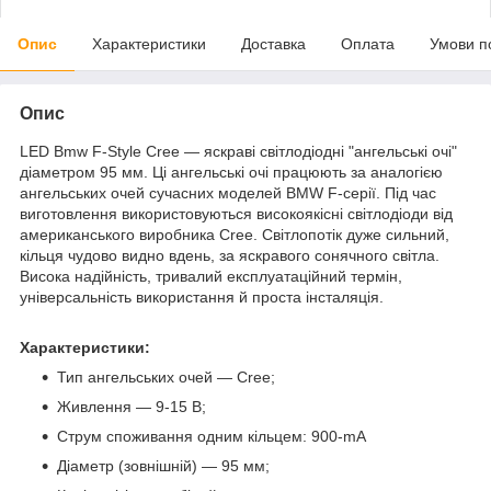
Опис
Характеристики
Доставка
Оплата
Умови п
Опис
LED Bmw F-Style Cree — яскраві світлодіодні "ангельські очі"
діаметром 95 мм. Ці ангельські очі працюють за аналогією
ангельських очей сучасних моделей BMW F-серії. Під час
виготовлення використовуються високоякісні світлодіоди від
американського виробника Cree. Світлопотік дуже сильний,
кільця чудово видно вдень, за яскравого сонячного світла.
Висока надійність, тривалий експлуатаційний термін,
універсальність використання й проста інсталяція.
Характеристики:
Тип ангельських очей — Cree;
Живлення — 9-15 В;
Струм споживання одним кільцем: 900-mA
Діаметр (зовнішній) — 95 мм;