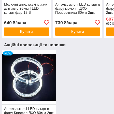
Молочні ангельські глазки
Ангельські очі LED кільця в
Анге
для авто 95мм | LED
фару молочні ДХО
фар
кільця фар 12 В
Поворотники 80мм 2шт.
2шт.
607
640
730
₴/пара
₴/пара
660 
Купити
Купити
Акційні пропозиції та новинки
–8%
Ангельські очі LED кільця в
фару Кристал ДХО 80мм 2шт.