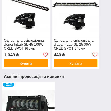
Однорядна світлодіодна
Однорядна світлодіодна
фара InLab SL-45 108W
фара InLab SL-25 36W
CREE SPOT 985мм
CREE SPOT 345мм
1 049
440
₴
₴
Купити
Купити
Акційні пропозиції та новинки
–21%