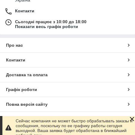
Контакти
Сьогодні працює з 10:00 до 18:00
Показати весь графік роботи
Про нас
Контакти
Доставка та оплата
Графік роботи
Повна версія сайту
Сайт створено на маркетплейсі
Prom.ua
Сейчас компания не может быстро обрабатывать заказы и
сообщения, поскольку по ее графику работы сегодня
выходной. Ваша заявка будет обработана в ближайший
Політика конфіденційності