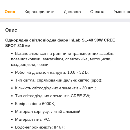
Опис
Характеристики
Доставка
Оплата
Умови п
Опис
Однорядна світлодіодна фара InLab SL-40 90W CREE
SPOT 815мм
Встановлюється на різні типи транспортних засобів:
позашляховики, вантажівки, спецтехніка, мотоцикли,
квадроцикли, човни;
Робочий діапазон напруги: 10,8 - 32 В;
Тип світла: спрямований дальнє світло (spot);
Кількість світлодіодних елементів - 30 шт .;
Тип світлодіодних елементів-CREE 3W;
Колір світіння 6000K;
Матеріал корпусу: литий алюміній;
Матеріал лінз: PC;
Водонепроникність: IP 67;