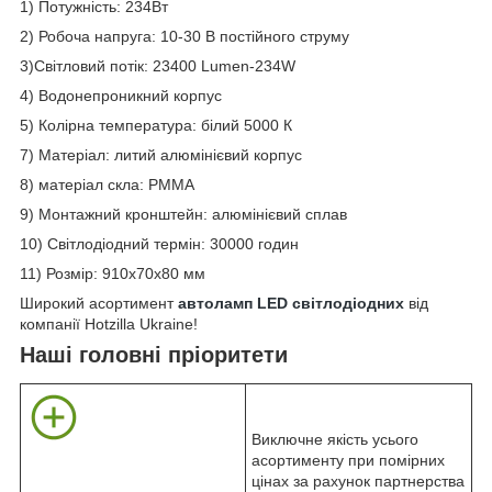
1) Потужність: 234Вт
2) Робоча напруга: 10-30 В постійного струму
3)Світловий потік: 23400 Lumen-234W
4) Водонепроникний корпус
5) Колірна температура: білий 5000 К
7) Матеріал: литий алюмінієвий корпус
8) матеріал скла: PMMA
9) Монтажний кронштейн: алюмінієвий сплав
10) Світлодіодний термін: 30000 годин
11) Розмір: 910х70х80 мм
Широкий асортимент
автоламп LED світлодіодних
від
компанії Hotzilla Ukraine!
Наші головні пріоритети
Виключне якість усього
асортименту при помірних
цінах за рахунок партнерства