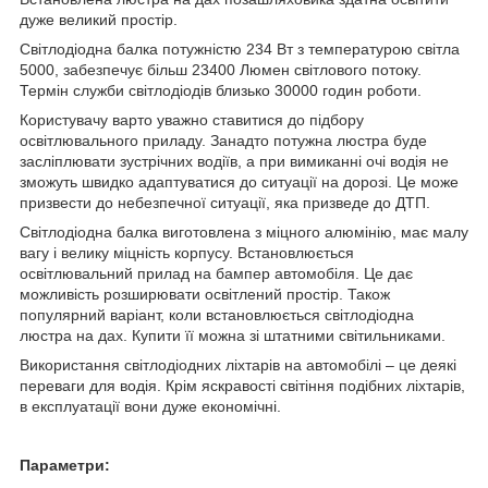
дуже великий простір.
Світлодіодна балка потужністю 234 Вт з температурою світла
5000, забезпечує більш 23400 Люмен світлового потоку.
Термін служби світлодіодів близько 30000 годин роботи.
Користувачу варто уважно ставитися до підбору
освітлювального приладу. Занадто потужна люстра буде
засліплювати зустрічних водіїв, а при вимиканні очі водія не
зможуть швидко адаптуватися до ситуації на дорозі. Це може
призвести до небезпечної ситуації, яка призведе до ДТП.
Світлодіодна балка виготовлена з міцного алюмінію, має малу
вагу і велику міцність корпусу. Встановлюється
освітлювальний прилад на бампер автомобіля. Це дає
можливість розширювати освітлений простір. Також
популярний варіант, коли встановлюється світлодіодна
люстра на дах. Купити її можна зі штатними світильниками.
Використання світлодіодних ліхтарів на автомобілі – це деякі
переваги для водія. Крім яскравості світіння подібних ліхтарів,
в експлуатації вони дуже економічні.
Параметри: