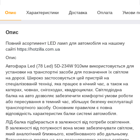
Опис
Характеристики
Доставка
Оплата
Умови п
Опис
Повний асортимент LED ламп для автомобіля на нашому
сайті
https://hotzilla.com.ua
Опис
Автофара Led (78 Led) 5D-234W 910мм використовується для
установки на транспортні засоби для позначення їх світлом
на дорозі. Широко застосовується цей пристрій на
спеціалізованій техніці, яка працює в нічний час, а також на
катерах, човнах, снігоходах, квадроциклах. Світлодіодна
балка на авто дозволяє забезпечити комфортні умови роботи
або пересування в темний час, збільшує безпеку експлуатації
транспортного засобу. Основним правилом є повна
відповідність характеристик балки системі автомобіля.
ЛІД-балка підбирається в залежності від потреби освітлення.
В залежності від потужності вона може забезпечувати світлом,
який аналогічний ближнього, комбінованого або дальньому.
Встановлена люстра на дах позашляховика здатна освітити