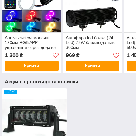
Ангельські очі молочні
Автофара led балка (24
Авто
120мм RGB APP
Led) 72W ближнє/дальнє
Led)
управління через додаток
300мм
500
1 300
969
1 4
₴
₴
Купити
Купити
Акційні пропозиції та новинки
–21%