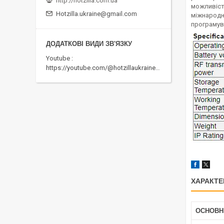
http://hotzilla.com.ua
можливість
Hotzilla.ukraine@gmail.com
міжнародн
програмува
Youtube
https://youtube.com/@hotzillaukraine818
ХАРАКТЕ
ОСНОВН