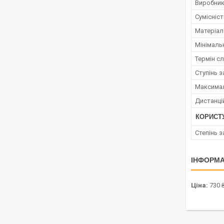
Виробни
Сумісніс
Матеріал
Мінімаль
Термін с
Ступінь з
Максимал
Дистанці
КОРИСТ
Степінь з
ІНФОРМА
Ціна:
730 