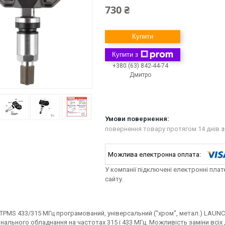
730 ₴
Купити
Купити з
+380 (63) 842-44-74
Дмитро
повернення товару протягом 14 днів
з
У компанії підключені електронні пла
сайту.
TPMS 433/315 МГц програмований, універсальний ("хром", метал.) LAUNCH
інального обладнання на частотах 315 і 433 МГц. Можливість заміни всіх 