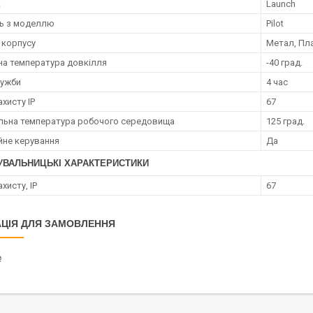
к
Launch
ть з моделлю
Pilot
 корпусу
Метал, Пл
на температура довкілля
-40 град.
лужби
4 час
ахисту IP
67
ьна температура робочого середовища
125 град.
йне керування
Да
УВАЛЬНИЦЬКІ ХАРАКТЕРИСТИКИ
ахисту, IP
67
ЦІЯ ДЛЯ ЗАМОВЛЕННЯ
₴