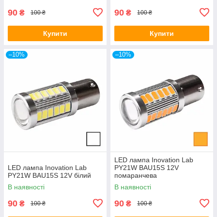
90
90
₴
₴
100 ₴
100 ₴
Купити
Купити
–10%
–10%
LED лампа Inovation Lab
LED лампа Inovation Lab
PY21W BAU15S 12V
PY21W BAU15S 12V білий
помаранчева
В наявності
В наявності
90
90
₴
₴
100 ₴
100 ₴