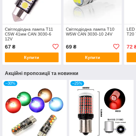
Світлодіодна лампа T11
Світлодіодна лампа T10
LED 
C5W 41мм CAN 3030-6
W5W CAN 3030-10 24V
T20 
12V
67
69
72
₴
₴
Купити
Купити
Акційні пропозиції та новинки
–30%
–25%