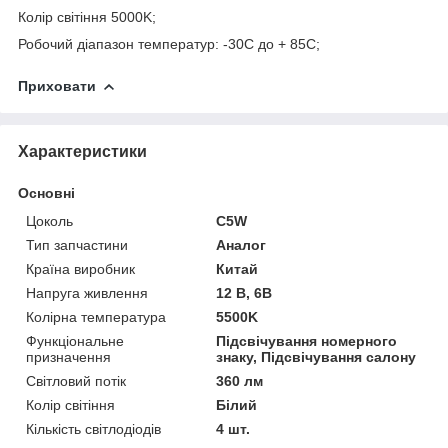
Колір світіння 5000K;
Робочий діапазон температур: -30С до + 85С;
Приховати
Характеристики
Основні
Цоколь
C5W
Тип запчастини
Аналог
Країна виробник
Китай
Напруга живлення
12 В, 6В
Колірна температура
5500K
Функціональне
Підсвічування номерного
призначення
знаку, Підсвічування салону
Світловий потік
360 лм
Колір світіння
Білий
Кількість світлодіодів
4 шт.