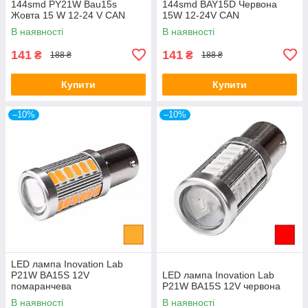
144smd PY21W Bau15s
144smd BAY15D Червона
Жовта 15 W 12-24 V CAN
15W 12-24V CAN
В наявності
В наявності
141
141
₴
₴
188 ₴
188 ₴
Купити
Купити
–10%
–10%
LED лампа Inovation Lab
P21W BA15S 12V
LED лампа Inovation Lab
помаранчева
P21W BA15S 12V червона
В наявності
В наявності