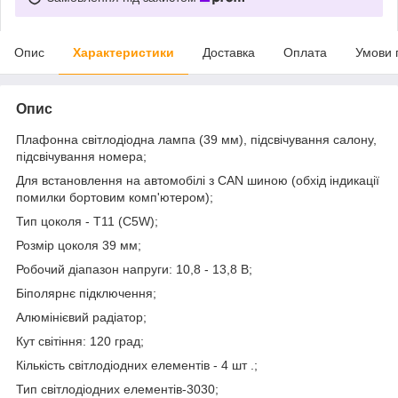
Опис
Характеристики
Доставка
Оплата
Умови 
Опис
Плафонна світлодіодна лампа (39 мм), підсвічування салону,
підсвічування номера;
Для встановлення на автомобілі з CAN шиною (обхід індикації
помилки бортовим комп'ютером);
Тип цоколя - Т11 (C5W);
Розмір цоколя 39 мм;
Робочий діапазон напруги: 10,8 - 13,8 В;
Біполярнє підключення;
Алюмінієвий радіатор;
Кут світіння: 120 град;
Кількість світлодіодних елементів - 4 шт .;
Тип світлодіодних елементів-3030;