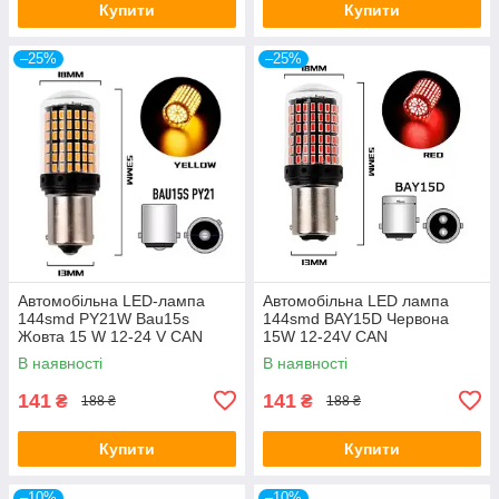
Купити
Купити
–25%
–25%
Автомобільна LED-лампа
Автомобільна LED лампа
144smd PY21W Bau15s
144smd BAY15D Червона
Жовта 15 W 12-24 V CAN
15W 12-24V CAN
В наявності
В наявності
141
141
₴
₴
188 ₴
188 ₴
Купити
Купити
–10%
–10%