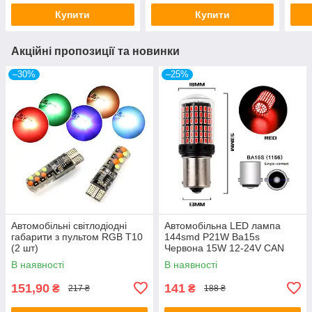
Купити
Купити
Акційні пропозиції та новинки
–30%
–25%
Автомобільні світлодіодні
Автомобільна LED лампа
габарити з пультом RGB T10
144smd P21W Ba15s
(2 шт)
Червона 15W 12-24V CAN
В наявності
В наявності
151,90
141
₴
₴
217 ₴
188 ₴