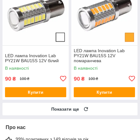
LED лампа Inovation Lab
LED лампа Inovation Lab
PY21W BAU15S 12V
PY21W BAU15S 12V білий
помаранчева
В наявності
В наявності
90
90
₴
₴
100 ₴
100 ₴
Купити
Купити
Показати ще
Про нас
99% позитивних з 149 відгуків за рік