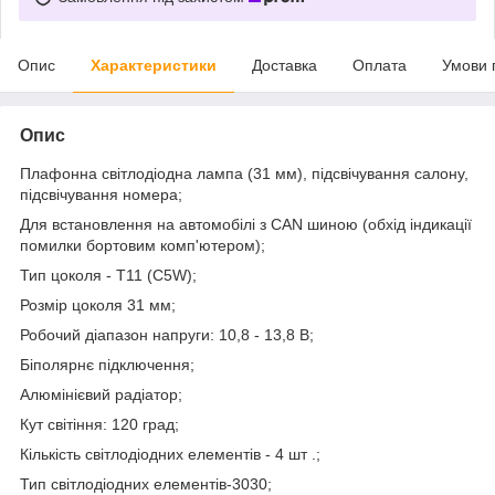
Опис
Характеристики
Доставка
Оплата
Умови 
Опис
Плафонна світлодіодна лампа (31 мм), підсвічування салону,
підсвічування номера;
Для встановлення на автомобілі з CAN шиною (обхід індикації
помилки бортовим комп'ютером);
Тип цоколя - Т11 (C5W);
Розмір цоколя 31 мм;
Робочий діапазон напруги: 10,8 - 13,8 В;
Біполярнє підключення;
Алюмінієвий радіатор;
Кут світіння: 120 град;
Кількість світлодіодних елементів - 4 шт .;
Тип світлодіодних елементів-3030;