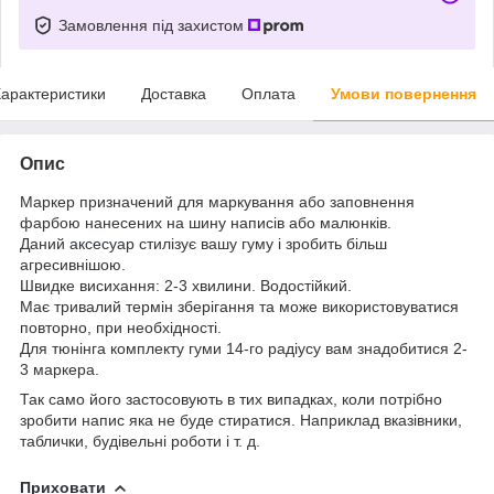
Замовлення під захистом
арактеристики
Доставка
Оплата
Умови повернення
Опис
Маркер призначений для маркування або заповнення
фарбою нанесених на шину написів або малюнків.
Даний
аксесуар
стилізує вашу гуму і зробить більш
агресивнішою.
Швидке висихання: 2-3 хвилини. Водостійкий.
Має тривалий термін зберігання та може використовуватися
повторно, при необхідності.
Для тюнінга комплекту гуми 14-го радіусу вам знадобитися 2-
3 маркера.
Так само його застосовують в тих випадках, коли потрібно
зробити напис яка не буде стиратися. Наприклад вказівники,
таблички, будівельні роботи і т. д.
Приховати