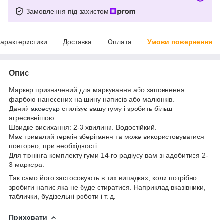
Замовлення під захистом
арактеристики
Доставка
Оплата
Умови повернення
Опис
Маркер призначений для маркування або заповнення
фарбою нанесених на шину написів або малюнків.
Даний
аксесуар
стилізує вашу гуму і зробить більш
агресивнішою.
Швидке висихання: 2-3 хвилини. Водостійкий.
Має тривалий термін зберігання та може використовуватися
повторно, при необхідності.
Для тюнінга комплекту гуми 14-го радіусу вам знадобитися 2-
3 маркера.
Так само його застосовують в тих випадках, коли потрібно
зробити напис яка не буде стиратися. Наприклад вказівники,
таблички, будівельні роботи і т. д.
Приховати