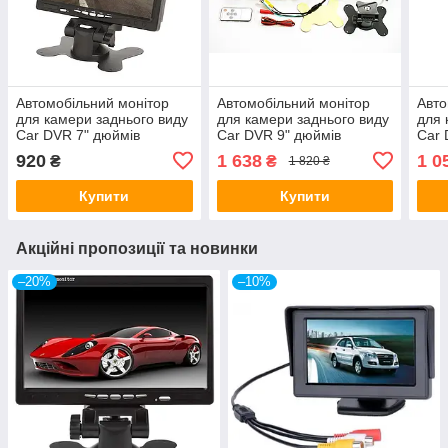
Автомобільний монітор
Автомобільний монітор
Авто
для камери заднього виду
для камери заднього виду
для 
Car DVR 7" дюймів
Car DVR 9" дюймів
Car 
800Х480 з пультом та
1024Х600 з пультом та
1024
920
1 638
1 0
₴
₴
1 820 ₴
рамкою підголівника
рамкою підголівника
рамк
Купити
Купити
Акційні пропозиції та новинки
–20%
–10%