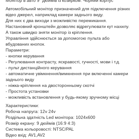
Монітор в авто 9” дюймів із козирком. Чорний корпус
Автомобільний монітор призначений для підключення різних
відео джерел, наприклад камери заднього виду.
Для них є два виходи з можливістю перемикання.
Настановний кронштейн дозволяє відрегулювати кут нахилу.
А також швидко зняти монітор із кріплення.
Управління здійснюється за допомогою пульта або
вбудованих кнопок.
Параметри:
- кнопки керування
- Регулювання контрасту, яскравості, гучності, мови і т.д.
- пульт дистанційного керування
- автоматичне увімкнення/вимкнення при включенні камери
заднього виду
- ніжка-кріплення на двосторонньому скотчі
- Простота установки
- можливість встановлення у будь-якому зручному місці
Характеристики:
Робоча напруга: 12v 24v
Роздільна здатність Led монітора: 1024x600
Розмір екрану: 9 дюймів (16:9 4:3)
Система кольоровості: NTSC/PAL
Відео вхід: AV1,AV2