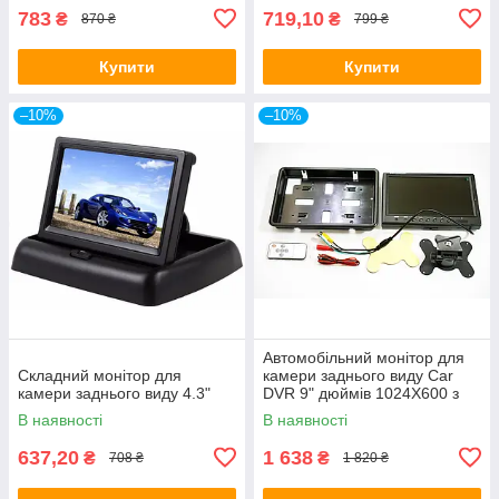
783
719,10
₴
₴
870 ₴
799 ₴
Купити
Купити
–10%
–10%
Автомобільний монітор для
Складний монітор для
камери заднього виду Car
камери заднього виду 4.3"
DVR 9" дюймів 1024Х600 з
пультом та рамкою
В наявності
В наявності
підголівника
637,20
1 638
₴
₴
708 ₴
1 820 ₴