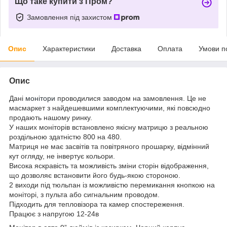
Що таке купити з Пром?
Замовлення під захистом
Опис
Характеристики
Доставка
Оплата
Умови п
Опис
Дані
монітори
проводилися заводом на замовлення. Це не
масмаркет з найдешевшими комплектуючими, які повсюдно
продають нашому ринку.
У наших моніторів встановлено якісну матрицю з реальною
роздільною здатністю 800 на 480.
Матриця не має засвітів та повітряного прошарку, відмінний
кут огляду, не інвертує кольори.
Висока яскравість та можливість зміни сторін відображення,
що дозволяє встановити його будь-якою стороною.
2 виходи під тюльпан із можливістю перемикання кнопкою на
моніторі, з пульта або сигнальним проводом.
Підходить для тепловізора та камер спостереження.
Працює з напругою 12-24в