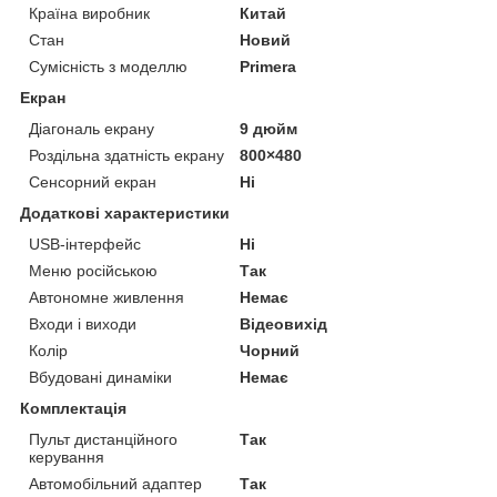
Країна виробник
Китай
Стан
Новий
Сумісність з моделлю
Primera
Екран
Діагональ екрану
9 дюйм
Роздільна здатність екрану
800×480
Сенсорний екран
Ні
Додаткові характеристики
USB-інтерфейс
Ні
Меню російською
Так
Автономне живлення
Немає
Входи і виходи
Відеовихід
Колір
Чорний
Вбудовані динаміки
Немає
Комплектація
Пульт дистанційного
Так
керування
Автомобільний адаптер
Так