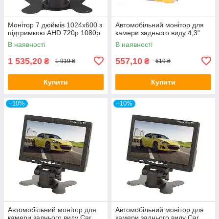
Монітор 7 дюймів 1024х600 з
Автомобільний монітор для
підтримкою AHD 720р 1080р
камери заднього виду 4,3"
В наявності
В наявності
1 535,20
557,10
₴
₴
1 919 ₴
619 ₴
Купити
Купити
–10%
–10%
Автомобільний монітор для
Автомобільний монітор для
камери заднього виду Car
камери заднього виду Car