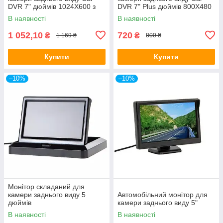
DVR 7" дюймів 1024Х600 з
DVR 7" Plus дюймів 800Х480
пультом та рамкою
з пультом та рамкою
В наявності
В наявності
підголівника
підголівника
1 052,10
720
₴
₴
1 169 ₴
800 ₴
Купити
Купити
–10%
–10%
Монітор складаний для
камери заднього виду 5
Автомобільний монітор для
дюймів
камери заднього виду 5"
В наявності
В наявності