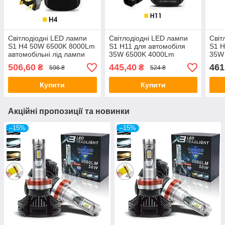
Світлодіодні LED лампи
Світлодіодні LED лампи
Світ
S1 H4 50W 6500K 8000Lm
S1 H11 для автомобіля
S1 H
автомобільні лід лампи
35W 6500K 4000Lm
35W
автомобільні лід лампи
авто
506,60
445,40
461
₴
₴
596 ₴
524 ₴
Купити
Купити
Акційні пропозиції та новинки
–15%
–15%