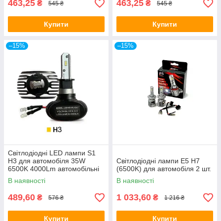
463,25
463,25
₴
₴
545 ₴
545 ₴
Купити
Купити
–15%
–15%
Світлодіодні LED лампи S1
H3 для автомобіля 35W
Світлодіодні лампи E5 H7
6500K 4000Lm автомобільні
(6500K) для автомобіля 2 шт.
лід лампи
В наявності
В наявності
489,60
1 033,60
₴
₴
576 ₴
1 216 ₴
Купити
Купити