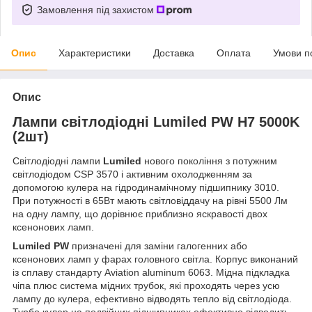
Замовлення під захистом
Опис
Характеристики
Доставка
Оплата
Умови п
Опис
Лампи світлодіодні Lumiled PW H7 5000K
(2шт)
Світлодіодні лампи
Lumiled
нового покоління з потужним
світлодіодом CSP 3570 і активним охолодженням за
допомогою кулера на гідродинамічному підшипнику 3010.
При потужності в 65Вт мають світловіддачу на рівні 5500 Лм
на одну лампу, що дорівнює приблизно яскравості двох
ксенонових ламп.
Lumiled PW
призначені для заміни галогенних або
ксенонових ламп у фарах головного світла. Корпус виконаний
із сплаву стандарту Aviation aluminum 6063. Мідна підкладка
чіпа плюс система мідних трубок, які проходять через усю
лампу до кулера, ефективно відводять тепло від світлодіода.