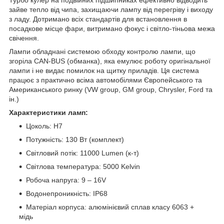
Турбо кулер на подвійних підшипниках ефективно відводить
зайве тепло від чипа, захищаючи лампу від перегріву і виходу
з ладу. Дотримано всіх стандартів для встановлення в
посадкове місце фари, витримано фокус і світло-тіньова межа
свічення.
Лампи обладнані системою обходу контролю лампи, що
згоріла CAN-BUS (обманка), яка емулює роботу оригінальної
лампи і не видає помилок на щитку приладів. Ця система
працює з практично всіма автомобілями Європейського та
Американського ринку (VW group, GM group, Chrysler, Ford та
ін.)
Характеристики ламп:
Цоколь: H7
Потужність: 130 Вт (комплект)
Світловий потік: 11000 Lumen (к-т)
Світлова температура: 5000 Kelvin
Робоча напруга: 9 – 16V
Водонепроникність: IP68
Матеріал корпуса: алюмінієвий сплав класу 6063 +
мідь