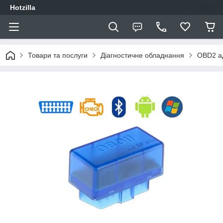
Hotzilla
Товари та послуги
Діагностичне обладнання
OBD2 а