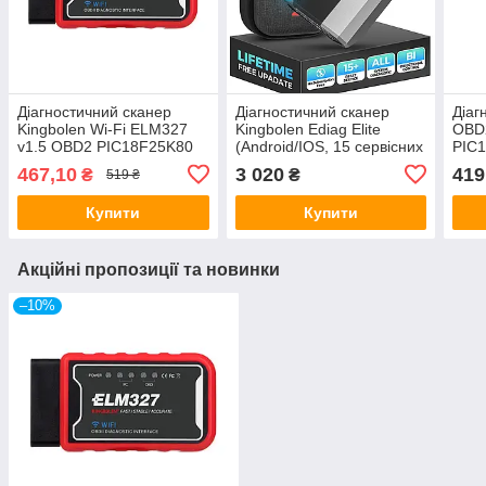
Діагностичний сканер
Діагностичний сканер
Діаг
Kingbolen Wi-Fi ELM327
Kingbolen Ediag Elite
OBD2
v1.5 OBD2 PIC18F25K80
(Android/IOS, 15 сервісних
PIC
функцій, безстрокові
467,10
3 020
419
₴
₴
519 ₴
оновлення, тести, CAN
FD)
Купити
Купити
Акційні пропозиції та новинки
–10%