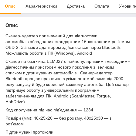
Опис
Характеристики
Доставка
Оплата
Умови п
Опис
Сканер-адаптер призначений для діагностики
автомобілів обладнаних стандартним 16-контактним роз'ємом
OBD-2. Зв'язок з адаптером здійснюється через Bluetooth.
Можливість роботи з ПК (Windows), Android
Сканер на базі чипа ELM327 є найпопулярнішим і «всеїдним»
діагностичним пристроєм нового покоління з великим
списком підтримуваних автомобілів. Сканер-адаптер
Bluetooth працює практично з усіма автомобілями від 2000
року випуску й буде корисний кожному автолюба. Цей сканер
підтримує роботу з універсальним програмним
забезпеченням для ПК, Android (ScanMaster, Torque,
HobDrive)
Код сполучення під час під'єднання — 1234
Розміри (мм): 48х25х20 — без роз'єму, 48х25х30 — з
роз'ємом
Підтримувані протоколи: