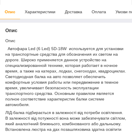
Опис
Характеристики
Доставка
Оплата
Умови п
Опис
Опис
Автофара Led (6 Led) 5D-18W используется для установки
на транспортные средства для обозначения их светом на
дороге. Широко применяется данное устройство на
специализированной технике, которая работает в ночное
время, а также на катерах, лодках, снегоходах, квадроциклах.
Светодиодная балка на авто позволяет обеспечить
комфортные условия работы или передвижение в темное
время, увеличивает безопасность эксплуатации
транспортного средства. Основным правилом является
полное соответствие характеристик балки системе
автомобиля.
ЛІД-балка підбирається в залежності від потреби освітлення.
В залежності від потужності вона може забезпечувати світлом,
який аналогічний ближнього, комбінованого або дальньому.
Встановлена люстра на дах позашляховика здатна освітити