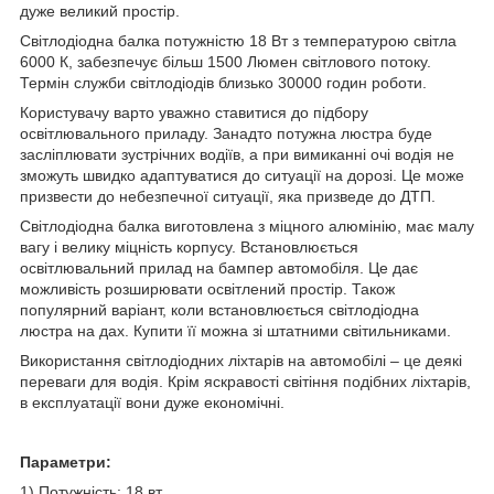
дуже великий простір.
Світлодіодна балка потужністю 18 Вт з температурою світла
6000 К, забезпечує більш 1500 Люмен світлового потоку.
Термін служби світлодіодів близько 30000 годин роботи.
Користувачу варто уважно ставитися до підбору
освітлювального приладу. Занадто потужна люстра буде
засліплювати зустрічних водіїв, а при вимиканні очі водія не
зможуть швидко адаптуватися до ситуації на дорозі. Це може
призвести до небезпечної ситуації, яка призведе до ДТП.
Світлодіодна балка виготовлена з міцного алюмінію, має малу
вагу і велику міцність корпусу. Встановлюється
освітлювальний прилад на бампер автомобіля. Це дає
можливість розширювати освітлений простір. Також
популярний варіант, коли встановлюється світлодіодна
люстра на дах. Купити її можна зі штатними світильниками.
Використання світлодіодних ліхтарів на автомобілі – це деякі
переваги для водія. Крім яскравості світіння подібних ліхтарів,
в експлуатації вони дуже економічні.
Параметри:
1) Потужність: 18 вт