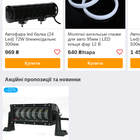
Автофара led балка (24
Молочні ангельські глазки
Авто
Led) 72W ближнє/дальнє
для авто 95мм | LED
Led)
300мм
кільця фар 12 В
500
969
640
1 4
₴
₴/пара
Купити
Купити
Акційні пропозиції та новинки
–21%