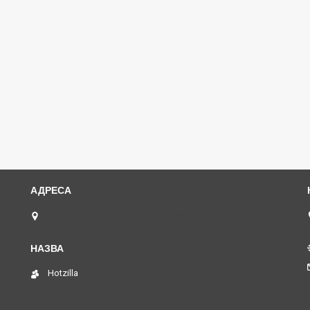
14007, пр. Миру, 310 А, Чернігівська обл., Чернігів,
Україна
Hotzilla